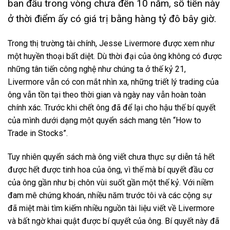
ban đầu trong vòng chưa đến 10 năm,
số tiền này
ở thời điểm ấy có giá trị bằng hàng tỷ đô bây giờ.
Trong thị trường tài chính, Jesse Livermore được xem như
một huyền thoại bất diệt. Dù thời đại của ông không có được
những tân tiến công nghệ như chúng ta ở thế kỷ 21,
Livermore vẫn có con mắt nhìn xa, những triết lý trading của
ông vẫn tồn tại theo thời gian và ngày nay vẫn hoàn toàn
chính xác. Trước khi chết ông đã để lại cho hậu thế bí quyết
của mình dưới dạng một quyển sách mang tên “
How to
Trade in Stocks
”.
Tuy nhiên quyển sách mà ông viết chưa thực sự diễn tả hết
được hết được tinh hoa của ông, vì thế mà bí quyết đầu cơ
của ông gần như bị chôn vùi suốt gần một thế kỷ. Với niềm
đam mê chứng khoán, nhiều năm trước tôi và các cộng sự
đã miệt mài tìm kiếm nhiều nguồn tài liệu viết về Livermore
và bất ngờ khai quật được bí quyết của ông. Bí quyết này đã