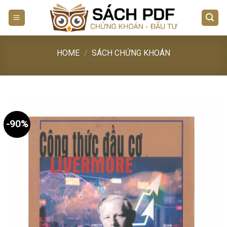
Skip
to
content
HOME
/
SÁCH CHỨNG KHOÁN
-90%