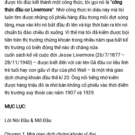
được tôi đúc kết thành một công thức, tôi gọi nó là “
công
thức đầu cơ
Livermore
”. Nhờ công thức kì diệu này mà tôi
luôn tìm được những cổ phiếu hàng đầu trong mỗi đợt sóng
tăng, mua vào khi nó bắt đầu đi lên và kịp thời bán ra khi nó
chuẩn bị đảo chiều đi xuống. Vì thế mà tôi đã kiếm được bội
tiền trên thị trường chứng khoán trong nhiều năm qua bất kể
thị trường có biến động thế nào đi chăng nữa.
cuốn sách kể về cuộc đời Jesse Livermore (26/7/1877 –
28/11/1940) – được biết đến với cái tên Gã đầu cơ liều lĩnh
trẻ tuổi hay con gấu vĩ đại của phố Wall – là một nhà giao
dịch chứng khoán đầu thế kỉ 20. Ông nổi tiếng nhờ kiếm
được hàng triệu đô la nhờ bán khống cổ phiếu vào thời điểm
thị trường suy thoái các năm 1907 và 1929.
MỤC LỤC:
Lời Nói Đầu & Mở Đầu
Chương 1: Nhà giao dịch chứng khoán vĩ đại