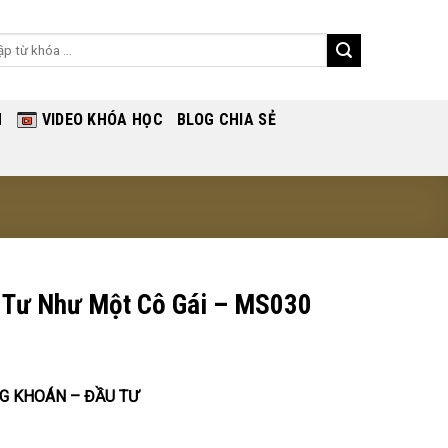
ch
H
VIDEO KHÓA HỌC
BLOG CHIA SẺ
u Tư Như Một Cô Gái – MS030
G KHOÁN – ĐẦU TƯ