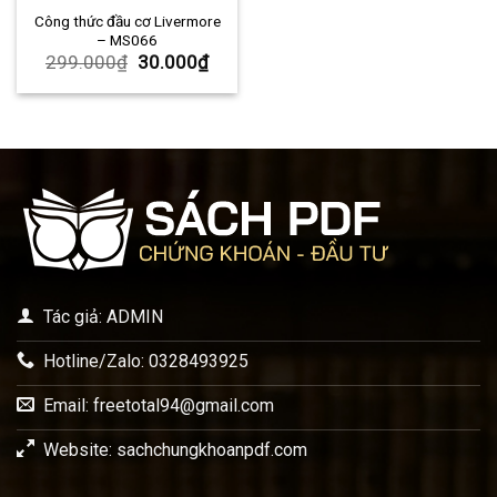
Công thức đầu cơ Livermore
– MS066
299.000
₫
30.000
₫
Tác giả: ADMIN
Hotline/Zalo: 0328493925
Email:
freetotal94@gmail.com
Website: sachchungkhoanpdf.com