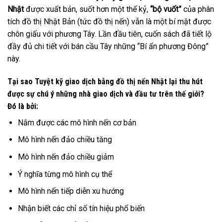
Nhật
được xuất bản, suốt hơn một thế kỷ,
“bộ vuốt”
của phân
tích đồ thị Nhật Bản (tức đồ thị nến) vẫn là một bí mật được
chôn giấu với phương Tây. Lần đầu tiên, cuốn sách đã tiết lộ
đầy đủ chi tiết với bán cầu Tây những “Bí ẩn phương Đông”
này.
Tại sao Tuyệt kỹ giao dịch bằng đồ thị nến Nhật lại thu hút
được sự chú ý những nhà giao dịch và đầu tư trên thế giới?
Đó là bởi:
Nắm được các mô hình nến cơ bản
Mô hình nến đảo chiều tăng
Mô hình nến đảo chiều giảm
Ý nghĩa từng mô hình cụ thể
Mô hình nến tiếp diễn xu hướng
Nhận biết các chỉ số tín hiệu phổ biến