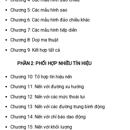
Chương 5: Các mẫu hình sao
Chương 6: Các mẫu hình đảo chiều khác
Chương 7: Các mẫu hình tiếp diễn
Chương 8: Doji ma thuật
Chương 9: Kết hợp tất cả
PHẦN 2: PHỐI HỢP NHIỀU TÍN HIỆU
Chương 10: Tổ hợp tín hiệu nến
Chương 11: Nến với đường xu hướng
Chương 12: Nến với các mức thoái lui
Chương 13: Nến với các đường trung bình động
Chương 14: Nến với chỉ báo dao động
Chương 15: Nến với khối lượng