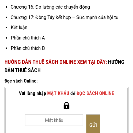
Chương 16: Đo lường các chuyển động
Chương 17: Đông Tây kết hợp – Sức mạnh của hội tụ
Kết luận
Phần chú thích A
Phần chú thích B
HƯỚNG DẪN THUÊ SÁCH ONLINE XEM TẠI ĐÂY:
HƯỚNG
DẪN THUÊ SÁCH
Đọc sách Online:
Vui lòng nhập
MẬT KHẨU
để
ĐỌC SÁCH ONLINE