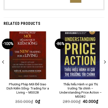
RELATED PRODUCTS
-100%
-86%
Phương Pháp Mới Để Giao
Thấu hiểu Hành vi giá Thị
Dịch Kiếm Sống- Trading for a
trường Tài chính –
Living – MS028
Understanding Price Action –
MS082
350.000
₫
0
₫
289.000
₫
40.000
₫