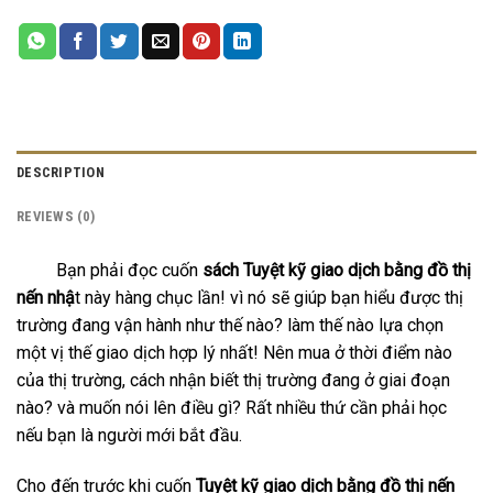
DESCRIPTION
REVIEWS (0)
Bạn phải đọc cuốn
sách Tuyệt kỹ giao dịch bằng đồ thị
nến nhậ
t này hàng chục lần! vì nó sẽ giúp bạn hiểu được thị
trường đang vận hành như thế nào? làm thế nào lựa chọn
một vị thế giao dịch hợp lý nhất! Nên mua ở thời điểm nào
của thị trường, cách nhận biết thị trường đang ở giai đoạn
nào? và muốn nói lên điều gì? Rất nhiều thứ cần phải học
nếu bạn là người mới bắt đầu.
Cho đến trước khi cuốn
Tuyệt kỹ giao dịch bằng đồ thị nến