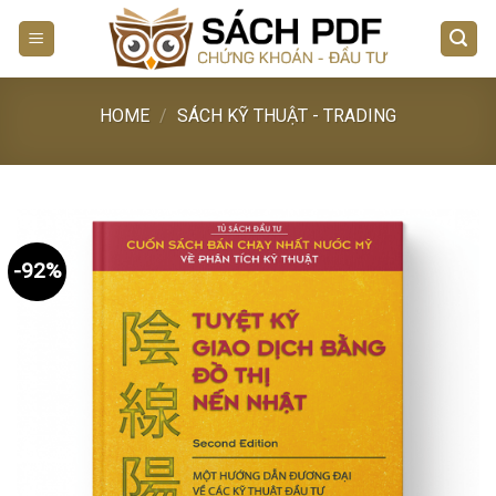
Skip
to
content
HOME
/
SÁCH KỸ THUẬT - TRADING
-92%