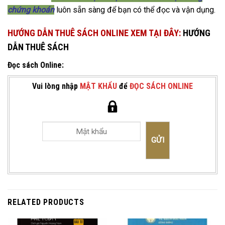
chứng khoán
luôn sẵn sàng để bạn có thể đọc và vận dụng.
HƯỚNG DẪN THUÊ SÁCH ONLINE XEM TẠI ĐÂY:
HƯỚNG
DẪN THUÊ SÁCH
Đọc sách Online:
Vui lòng nhập
MẬT KHẨU
để
ĐỌC SÁCH ONLINE
RELATED PRODUCTS