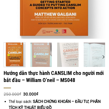
Hướng dẫn thực hành CANSLIM cho người mới
bắt đầu – William O’neil – MS048
250.000
₫
30.000
₫
Thể loại sách:
SÁCH CHỨNG KHOÁN – ĐẦU TƯ; PHÂN
TÍCH KỸ THUẬT BIỂU ĐỒ