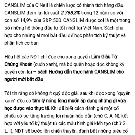
CANSLIM của O’Neil là chiến lược có thành tích hàng đầu.
CANSLIM đem lại lợi suất
2.763,3%
trong 12 năm so với
con số 14,9% của S&P 500. CANSLIM được coi là một trong
số những hệ thống đầu tư tốt nhất tại Việt Nam. Sách phù
hợp cho những ai mới bắt đầu để học phân tích kỹ thuật và
phân tích cơ bản.
Hầu hết các NĐT chỉ đọc cho xong quyển
Làm Giàu Từ
Chứng Khoán
(cuốn xanh), mà bỏ quên hoặc đọc không kỹ
quyển còn lại –
sách Hướng dẫn thực hành CANSLIM cho
người mới bắt đầu
Tôi tin rằng có không ít quý độc giả, sau khi đọc xong “quyển
xanh” đều có
tâm lý nóng lòng muốn áp dụng những gì vừa
học được vào thực tế.
Khi đã biết cách đánh giá một cổ
phiếu có sự tăng trưởng lợi nhuận hấp dẫn (chữ C, A, N), kết
hợp với yếu tố kỹ thuật từ các mẫu hình giá kiến tạo (chữ S,
L, I), NĐT sẽ bước lên chiến thuyền, đánh bắt những siêu cổ