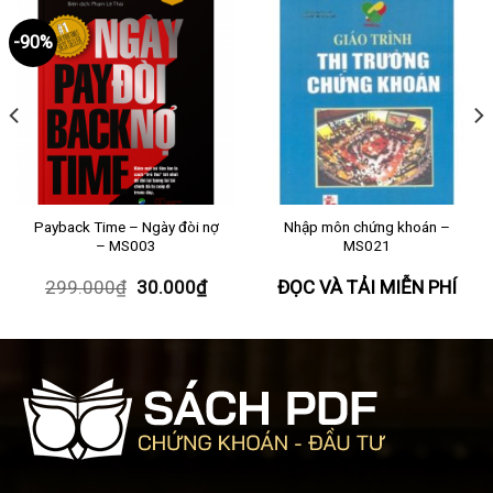
-90%
Payback Time – Ngày đòi nợ
Nhập môn chứng khoán –
– MS003
MS021
299.000
₫
30.000
₫
ĐỌC VÀ TẢI MIỄN PHÍ