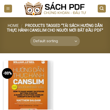
Skip
to
content
HOME
/
PRODUCTS TAGGED “TẢI SÁCH HƯỚNG DẪN
THỰC HÀNH CANSLIM CHO NGƯỜI MỚI BẮT ĐẦU PDF”
-88%