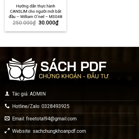
Hướng dẫn thực hành
CANSLIM cho người mới bắt
đầu – William O’neil – MS048
250.000
₫
30.000
₫
Tác giả: ADMIN
Hotline/Zalo: 0328493925
Email:
freetotal94@gmail.com
Website: sachchungkhoanpdf.com