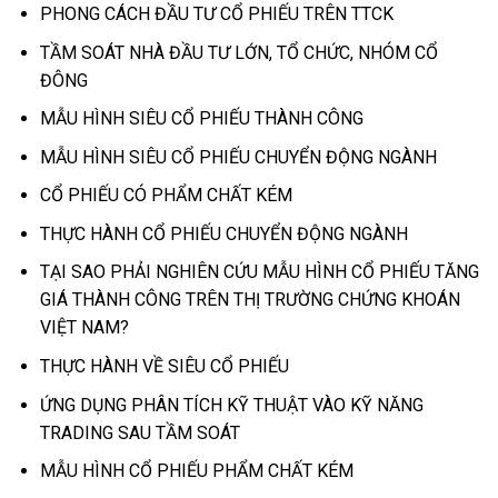
PHONG CÁCH ĐẦU TƯ CỔ PHIẾU TRÊN TTCK
TẦM SOÁT NHÀ ĐẦU TƯ LỚN, TỔ CHỨC, NHÓM CỔ
ĐÔNG
MẪU HÌNH SIÊU CỔ PHIẾU THÀNH CÔNG
MẪU HÌNH SIÊU CỔ PHIẾU CHUYỂN ĐỘNG NGÀNH
CỔ PHIẾU CÓ PHẨM CHẤT KÉM
THỰC HÀNH CỔ PHIẾU CHUYỂN ĐỘNG NGÀNH
TẠI SAO PHẢI NGHIÊN CỨU MẪU HÌNH CỔ PHIẾU TĂNG
GIÁ THÀNH CÔNG TRÊN THỊ TRƯỜNG CHỨNG KHOÁN
VIỆT NAM?
THỰC HÀNH VỀ SIÊU CỔ PHIẾU
ỨNG DỤNG PHÂN TÍCH KỸ THUẬT VÀO KỸ NĂNG
TRADING SAU TẦM SOÁT
MẪU HÌNH CỔ PHIẾU PHẨM CHẤT KÉM