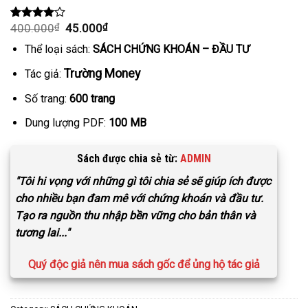
400.000
₫
45.000
₫
Rated
1
4.00
out
Thể loại sách:
SÁCH CHỨNG KHOÁN – ĐẦU TƯ
of 5
based on
customer
Trường Money
Tác giả:
rating
Số trang:
600 trang
Dung lượng PDF:
100 MB
Sách được chia sẻ từ:
ADMIN
"Tôi hi vọng với những gì tôi chia sẻ sẽ giúp ích được
cho nhiều bạn đam mê với chứng khoán và đầu tư.
Tạo ra nguồn thu nhập bền vững cho bản thân và
tương lai..."
Quý độc giả nên mua sách gốc để ủng hộ tác giả