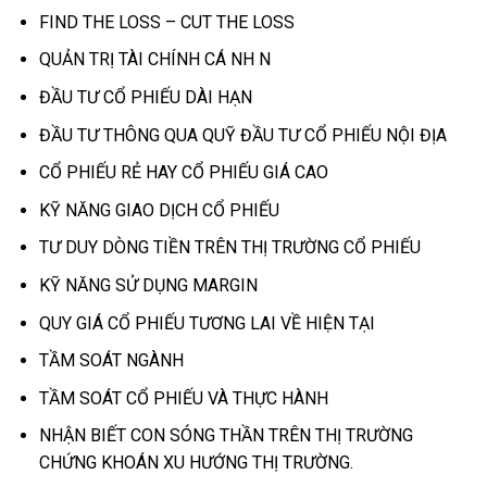
FIND THE LOSS – CUT THE LOSS
QUẢN TRỊ TÀI CHÍNH CÁ NH N
ĐẦU TƯ CỔ PHIẾU DÀI HẠN
ĐẦU TƯ THÔNG QUA QUỸ ĐẦU TƯ CỔ PHIẾU NỘI ĐỊA
CỔ PHIẾU RẺ HAY CỔ PHIẾU GIÁ CAO
KỸ NĂNG GIAO DỊCH CỔ PHIẾU
TƯ DUY DÒNG TIỀN TRÊN THỊ TRƯỜNG CỔ PHIẾU
KỸ NĂNG SỬ DỤNG MARGIN
QUY GIÁ CỔ PHIẾU TƯƠNG LAI VỀ HIỆN TẠI
TẦM SOÁT NGÀNH
TẦM SOÁT CỔ PHIẾU VÀ THỰC HÀNH
NHẬN BIẾT CON SÓNG THẦN TRÊN THỊ TRƯỜNG
CHỨNG KHOÁN XU HƯỚNG THỊ TRƯỜNG.