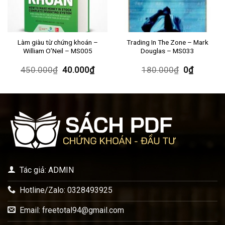
Làm giàu từ chứng khoán –
Trading In The Zone – Mark
William O’Neil – MS005
Douglas – MS033
450.000
₫
40.000
₫
180.000
₫
0
₫
Tác giả: ADMIN
Hotline/Zalo: 0328493925
Email:
freetotal94@gmail.com