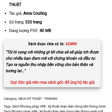
based on
THUẬT
customer
rating
Tác giả:
Anna Coulling
Số trang:
320 trang
Dung lượng PDF:
40 MB
Sách được chia sẻ từ:
ADMIN
"Tôi hi vọng với những gì tôi chia sẻ sẽ giúp ích được
cho nhiều bạn đam mê với chứng khoán và đầu tư.
Tạo ra nguồn thu nhập bền vững cho bản thân và
tương lai..."
Quý độc giả nên mua sách gốc để ủng hộ tác giả
Category:
SÁCH KỸ THUẬT - TRADING
Tags:
Sách Phương pháp VPA - kỹ thuật nhận diện dòng tiền thông minh
,
Sách Phương pháp VPA - kỹ thuật nhận diện dòng tiền thông minh pdf
,