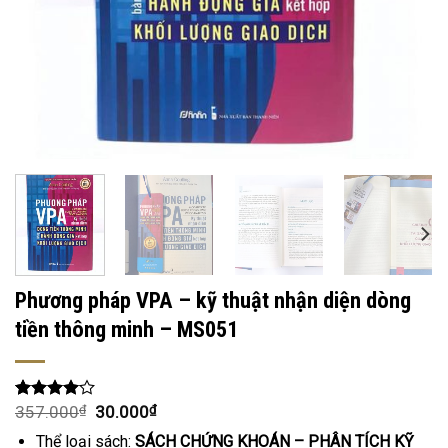
Phương pháp VPA – kỹ thuật nhận diện dòng
tiền thông minh – MS051
357.000
₫
30.000
₫
Rated
1
4.00
out
Thể loại sách:
SÁCH CHỨNG KHOÁN – PHÂN TÍCH KỸ
of 5