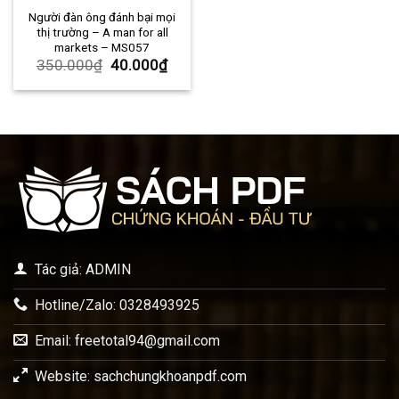
Người đàn ông đánh bại mọi
thị trường – A man for all
markets – MS057
350.000
₫
40.000
₫
Tác giả: ADMIN
Hotline/Zalo: 0328493925
Email:
freetotal94@gmail.com
Website: sachchungkhoanpdf.com