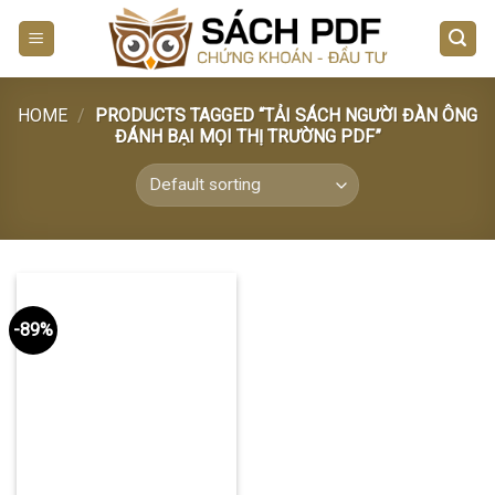
Skip
to
content
HOME
/
PRODUCTS TAGGED “TẢI SÁCH NGƯỜI ĐÀN ÔNG
ĐÁNH BẠI MỌI THỊ TRƯỜNG PDF”
-89%