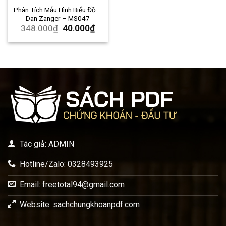
Phân Tích Mẫu Hình Biểu Đồ –
Dan Zanger – MS047
348.000
₫
40.000
₫
Tác giả: ADMIN
Hotline/Zalo: 0328493925
Email:
freetotal94@gmail.com
Website: sachchungkhoanpdf.com