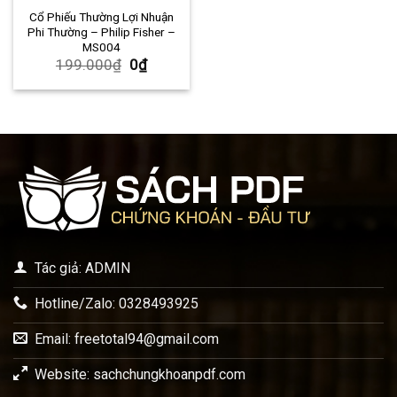
Cổ Phiếu Thường Lợi Nhuận
Phi Thường – Philip Fisher –
MS004
199.000
₫
0
₫
Tác giả: ADMIN
Hotline/Zalo: 0328493925
Email:
freetotal94@gmail.com
Website: sachchungkhoanpdf.com