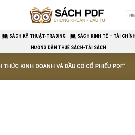
Sear
for:
SÁCH KỸ THUẬT-TRADING
SÁCH KINH TẾ – TÀI CHÍN
HƯỚNG DẪN THUÊ SÁCH-TẢI SÁCH
 THỨC KINH DOANH VÀ ĐẦU CƠ CỔ PHIẾU PDF”