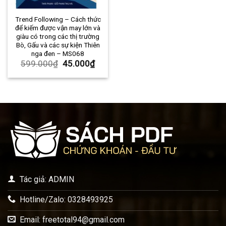
Trend Following – Cách thức
để kiếm được vận may lớn và
giàu có trong các thị trường
Bò, Gấu và các sự kiện Thiên
nga đen – MS068
599.000
₫
45.000
₫
Tác giả: ADMIN
Hotline/Zalo: 0328493925
Email:
freetotal94@gmail.com